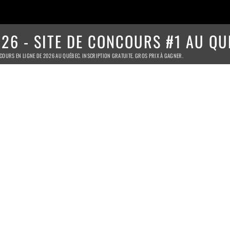
26 - SITE DE CONCOURS #1 AU QU
COURS EN LIGNE DE 2026 AU QUÉBEC. INSCRIPTION GRATUITE. GROS PRIX À GAGNER.