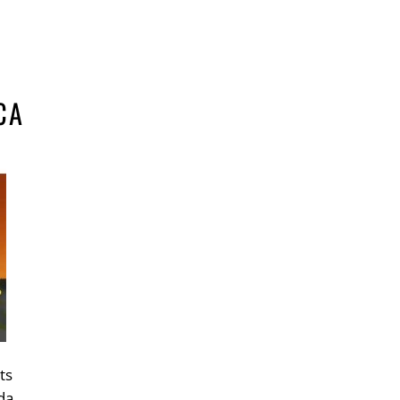
CA
ts
da