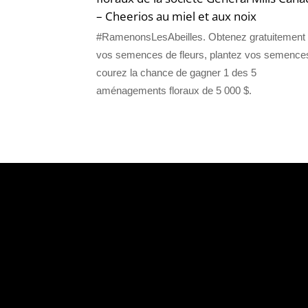
– Cheerios au miel et aux noix
#RamenonsLesAbeilles. Obtenez gratuitement
vos semences de fleurs, plantez vos semences
courez la chance de gagner 1 des 5
aménagements floraux de 5 000 $.