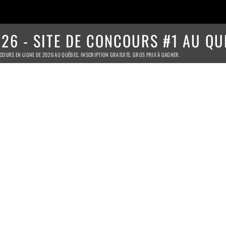
26 - SITE DE CONCOURS #1 AU QU
COURS EN LIGNE DE 2026 AU QUÉBEC. INSCRIPTION GRATUITE. GROS PRIX À GAGNER.