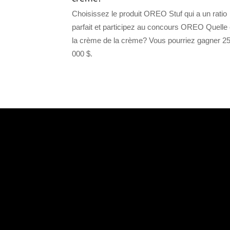
Choisissez le produit OREO Stuf qui a un ratio
parfait et participez au concours OREO Quelle 
la crème de la crème? Vous pourriez gagner 2
000 $.