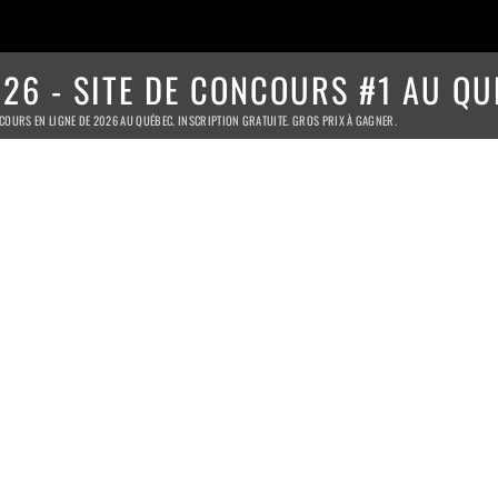
26 - SITE DE CONCOURS #1 AU QU
COURS EN LIGNE DE 2026 AU QUÉBEC. INSCRIPTION GRATUITE. GROS PRIX À GAGNER.