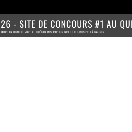
26 - SITE DE CONCOURS #1 AU QU
COURS EN LIGNE DE 2026 AU QUÉBEC. INSCRIPTION GRATUITE. GROS PRIX À GAGNER.