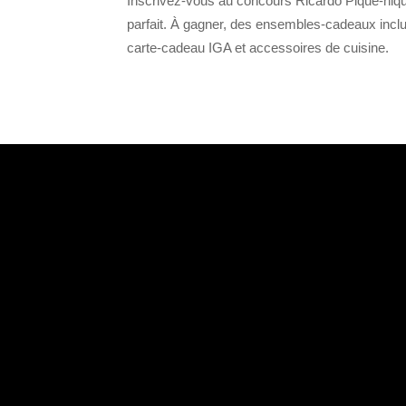
Inscrivez-vous au concours Ricardo Pique-niq
parfait. À gagner, des ensembles-cadeaux incl
carte-cadeau IGA et accessoires de cuisine.