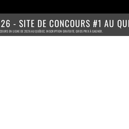
26 - SITE DE CONCOURS #1 AU QU
COURS EN LIGNE DE 2026 AU QUÉBEC. INSCRIPTION GRATUITE. GROS PRIX À GAGNER.