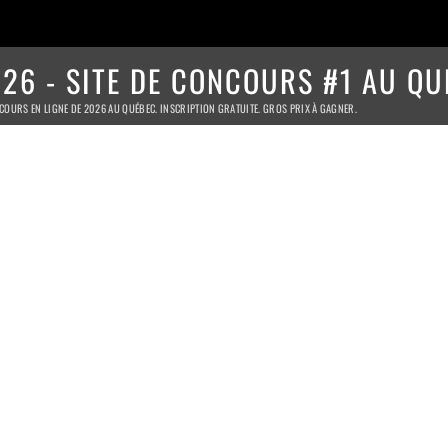
26 - SITE DE CONCOURS #1 AU QU
COURS EN LIGNE DE 2026 AU QUÉBEC. INSCRIPTION GRATUITE. GROS PRIX À GAGNER.