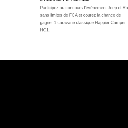
Participez au concours l’événement Jeep et R
sans limites de FCA et courez la chance de
gagner 1 caravane classique Happier Camper
HC1.