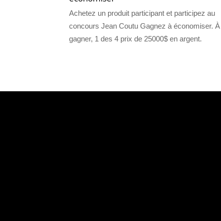
Achetez un produit participant et participez au
concours Jean Coutu Gagnez à économiser. À
gagner, 1 des 4 prix de 25000$ en argent.