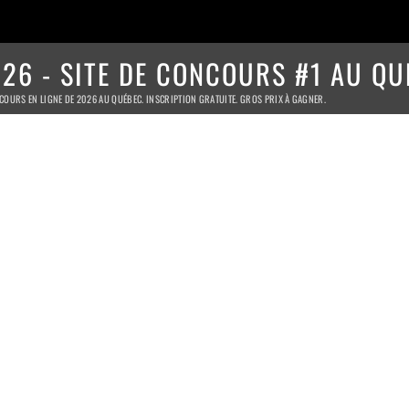
26 - SITE DE CONCOURS #1 AU QU
COURS EN LIGNE DE 2026 AU QUÉBEC. INSCRIPTION GRATUITE. GROS PRIX À GAGNER.