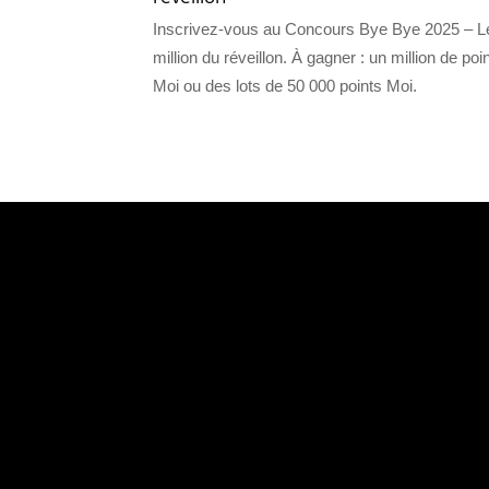
Inscrivez-vous au Concours Bye Bye 2025 – L
million du réveillon. À gagner : un million de poi
Moi ou des lots de 50 000 points Moi.