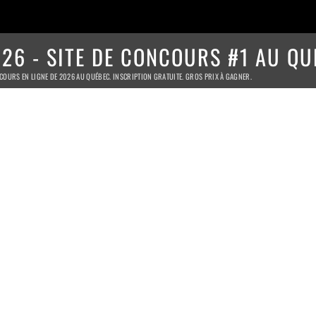
26 - SITE DE CONCOURS #1 AU QU
COURS EN LIGNE DE 2026 AU QUÉBEC. INSCRIPTION GRATUITE. GROS PRIX À GAGNER.