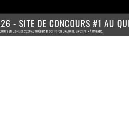
26 - SITE DE CONCOURS #1 AU QU
COURS EN LIGNE DE 2026 AU QUÉBEC. INSCRIPTION GRATUITE. GROS PRIX À GAGNER.