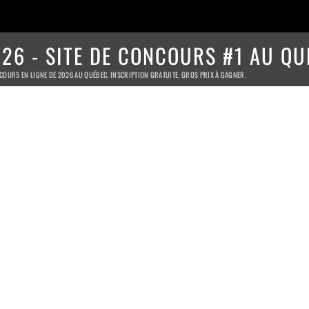
26 - SITE DE CONCOURS #1 AU QU
COURS EN LIGNE DE 2026 AU QUÉBEC. INSCRIPTION GRATUITE. GROS PRIX À GAGNER.