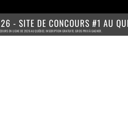
26 - SITE DE CONCOURS #1 AU QU
COURS EN LIGNE DE 2026 AU QUÉBEC. INSCRIPTION GRATUITE. GROS PRIX À GAGNER.