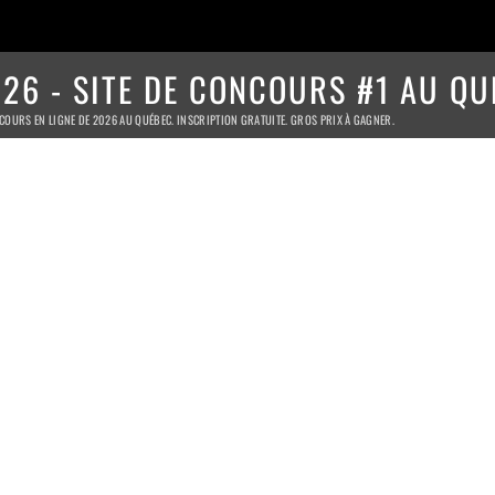
26 - SITE DE CONCOURS #1 AU QU
COURS EN LIGNE DE 2026 AU QUÉBEC. INSCRIPTION GRATUITE. GROS PRIX À GAGNER.