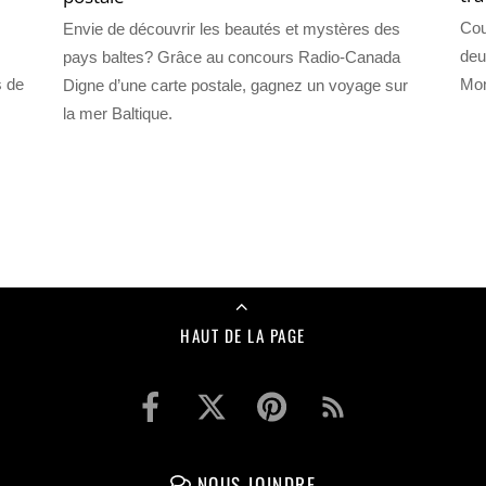
Cou
Envie de découvrir les beautés et mystères des
deu
pays baltes? Grâce au concours Radio-Canada
s de
Mon
Digne d’une carte postale, gagnez un voyage sur
la mer Baltique.
HAUT DE LA PAGE
NOUS JOINDRE