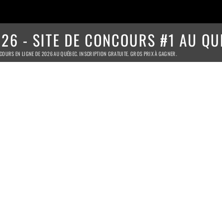
26 - SITE DE CONCOURS #1 AU QU
COURS EN LIGNE DE 2026 AU QUÉBEC. INSCRIPTION GRATUITE. GROS PRIX À GAGNER.