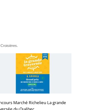
Croisières.
ncours Marché Richelieu La grande
aversée du Québec